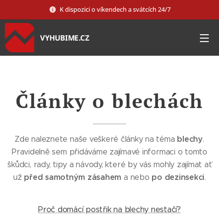
K dispozici o víkendech a svátcích 24/7
VYHUBIME.CZ
Články o blechách
blechy
Zde naleznete naše veškeré články na téma
.
Pravidelně sem přidáváme zajímavé informaci o tomto
škůdci, rady, tipy a návody, které by vás mohly zajímat ať
před samotným zásahem
po dezinsekci
už
a nebo
.
Proč domácí postřik na blechy nestačí?