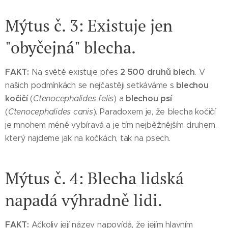
Mýtus č. 3: Existuje jen
"obyčejná" blecha.
FAKT:
2 500 druhů blech
Na světě existuje přes
. V
blechou
našich podmínkách se nejčastěji setkáváme s
kočičí
blechou psí
(
Ctenocephalides felis
) a
(
Ctenocephalides canis
). Paradoxem je, že blecha kočičí
je mnohem méně vybíravá a je tím nejběžnějším druhem,
který najdeme jak na kočkách, tak na psech.
Mýtus č. 4: Blecha lidská
napadá výhradně lidi.
FAKT:
Ačkoliv její název napovídá, že jejím hlavním