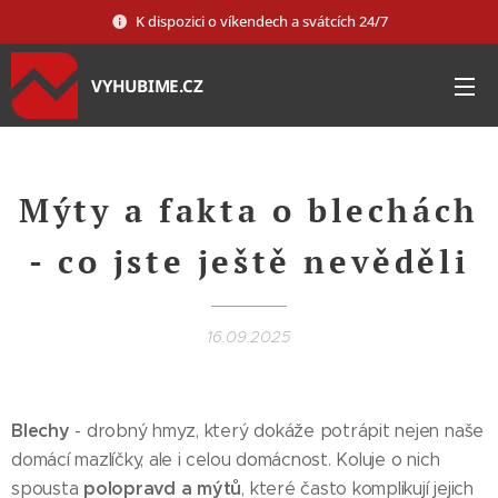
K dispozici o víkendech a svátcích 24/7
VYHUBIME.CZ
Mýty a fakta o blechách
- co jste ještě nevěděli
16.09.2025
Blechy
- drobný hmyz, který dokáže potrápit nejen naše
domácí mazlíčky, ale i celou domácnost. Koluje o nich
polopravd a mýtů
spousta
, které často komplikují jejich