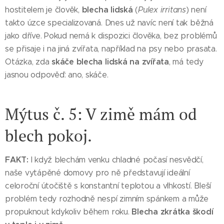
blecha lidská
hostitelem je člověk,
(
Pulex irritans
) není
takto úzce specializovaná. Dnes už navíc není tak běžná
jako dříve. Pokud nemá k dispozici člověka, bez problémů
se přisaje i na jiná zvířata, například na psy nebo prasata.
skáče blecha lidská na zvířata
Otázka, zda
, má tedy
jasnou odpověď: ano, skáče.
Mýtus č. 5: V zimě mám od
blech pokoj.
FAKT:
I když blechám venku chladné počasí nesvědčí,
naše vytápěné domovy pro ně představují ideální
celoroční útočiště s konstantní teplotou a vlhkostí. Bleší
problém tedy rozhodně nespí zimním spánkem a může
Blecha zkrátka škodí
propuknout kdykoliv během roku.