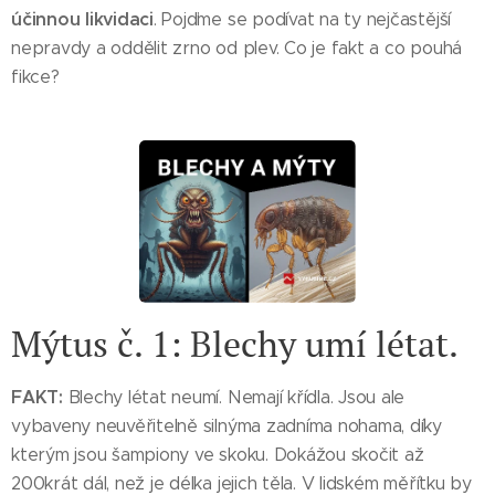
účinnou likvidaci
. Pojďme se podívat na ty nejčastější
nepravdy a oddělit zrno od plev. Co je fakt a co pouhá
fikce?
Mýtus č. 1: Blechy umí létat.
FAKT:
Blechy létat neumí. Nemají křídla. Jsou ale
vybaveny neuvěřitelně silnýma zadníma nohama, díky
kterým jsou šampiony ve skoku. Dokážou skočit až
200krát dál, než je délka jejich těla. V lidském měřítku by