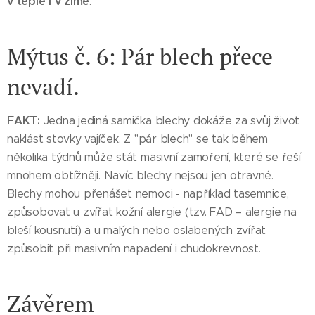
v teple i v zimě
.
Mýtus č. 6: Pár blech přece
nevadí.
FAKT:
Jedna jediná samička blechy dokáže za svůj život
naklást stovky vajíček. Z "pár blech" se tak během
několika týdnů může stát masivní zamoření, které se řeší
mnohem obtížněji. Navíc blechy nejsou jen otravné.
Blechy mohou přenášet nemoci - například tasemnice,
způsobovat u zvířat kožní alergie (tzv. FAD – alergie na
bleší kousnutí) a u malých nebo oslabených zvířat
způsobit při masivním napadení i chudokrevnost.
Závěrem