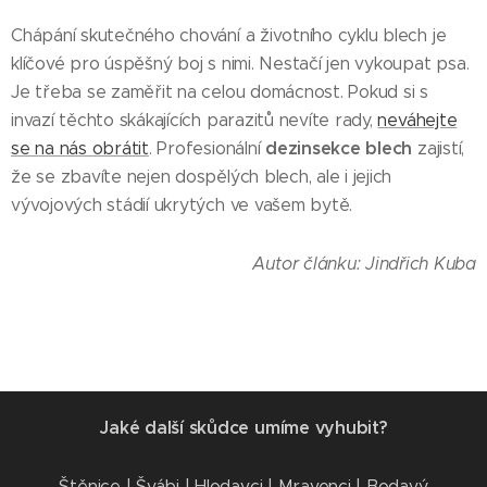
Chápání skutečného chování a životního cyklu blech je
klíčové pro úspěšný boj s nimi. Nestačí jen vykoupat psa.
Je třeba se zaměřit na celou domácnost. Pokud si s
invazí těchto skákajících parazitů nevíte rady,
neváhejte
dezinsekce blech
se na nás obrátit
. Profesionální
zajistí,
že se zbavíte nejen dospělých blech, ale i jejich
vývojových stádií ukrytých ve vašem bytě.
Autor článku: Jindřich Kuba
Jaké další skůdce umíme vyhubit?
Štěnice
|
Švábi
|
Hlodavci
|
Mravenci
|
Bodavý