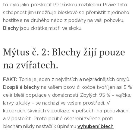
to bylo jako přeskočit Petřínskou rozhlednu. Právě tato
schopnost jim umožňuje bleskově se přemístit z jednoho
hostitele na druhého nebo z podlahy na vaši pohovku.
Blechy
jsou zkrátka mistři ve skoku.
Mýtus č. 2: Blechy žijí pouze
na zvířatech.
FAKT:
Tohle je jeden z největších a nejzrádnějších omylů.
Dospělé blechy
na vašem psovi či kočce tvoří jen asi 5 %
celé bleší populace v domácnosti. Zbylých 95 % – vajíčka,
larvy a kukly – se nachází ve vašem prostředí. V
kobercích, škvírách v podlaze, v pelíšcích, na pohovkách
a v postelích. Proto pouhé ošetření zvířete proti
vyhubení blech
blechám nikdy nestačí k úplnému
.