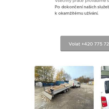
Všechny práce provádíme s 
Po dokončení našich služe
k okamžitému užívání.
Volat +420 775 7