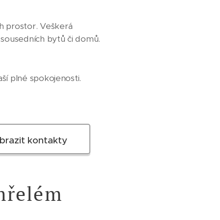
 prostor. Veškerá
 sousedních bytů či domů.
í plné spokojenosti.
brazit kontakty
mřelém