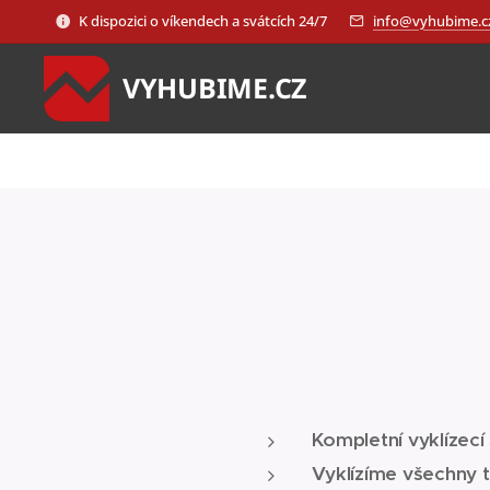
K dispozici o víkendech a svátcích 24/7
info@vyhubime.c
VYHUBIME.CZ
Kompletní vyklízecí
Vyklízíme všechny 