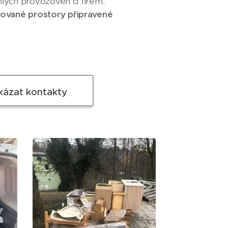
lých provozoven či firem.
kované prostory připravené
kázat kontakty