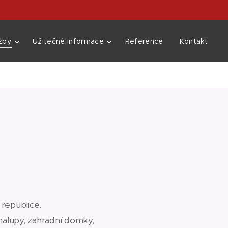
žby
Užitečné informace
Reference
Kontakt
 republice.
chalupy, zahradní domky,