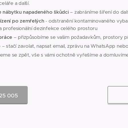
eláře a další.
ce nábytku napadeného škůdci
– zabráníme šíření do dal
lízení po zemřelých
- odstranění kontaminovaného vybaven
a profesionální dezinfekce celého prostoru
 práce
– přizpůsobíme se vašim požadavkům, prostory p
e
– stačí zavolat, napsat email, zprávu na WhatsApp neb
eme se zpět, vše s vámi ochotně vyřešíme a domluvíme
725 005