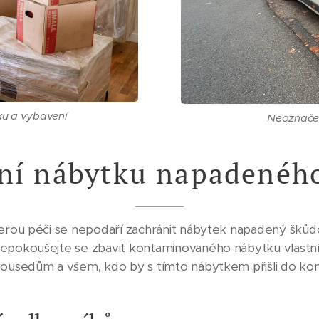
tku a vybavení
Neoznačen
ní nábytku napadenéh
kerou péči se nepodaří zachránit nábytek napadený škůd
epokoušejte se zbavit kontaminovaného nábytku vlastními
sousedům a všem, kdo by s tímto nábytkem přišli do kon