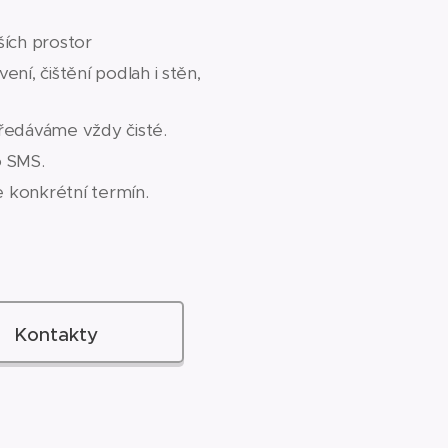
ších prostor
í, čištění podlah i stěn,
ředáváme vždy čisté.
o SMS.
 konkrétní termín.
Kontakty