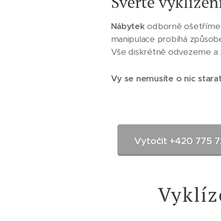
Svěřte vyklíze
Nábytek
odborně ošetříme 
manipulace probíhá způsobem
Vše diskrétně odvezeme a za
Vy se nemusíte o nic stara
Vytočit +420 775 
Vyklí