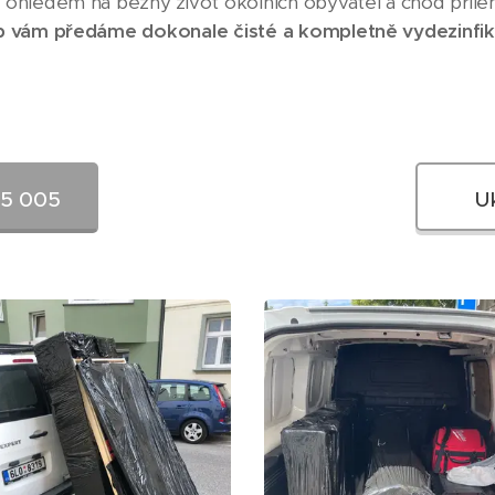
ohledem na běžný život okolních obyvatel a chod přileh
b vám předáme dokonale čisté a kompletně vydezinfi
25 005
U