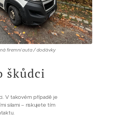
á firemní auta / dodávky
o škůdci
ci. V takovém případě je
 silami – riskujete tím
taktu.