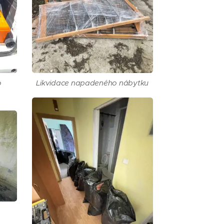
o
Likvidace napadeného nábytku