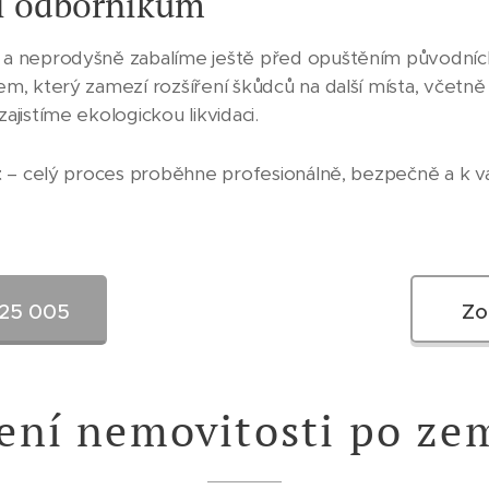
ní odborníkům
a neprodyšně zabalíme ještě před opuštěním původních
, který zamezí rozšíření škůdců na další místa, včetně
jistíme ekologickou likvidaci.
t
– celý proces proběhne profesionálně, bezpečně a k vaš
725 005
Zo
zení nemovitosti po ze