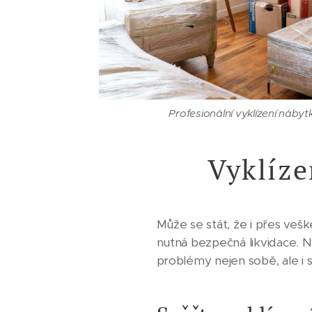
Profesionální vyklízení náby
Vyklíze
Může se stát, že i přes veš
nutná bezpečná likvidace. N
problémy nejen sobě, ale i 