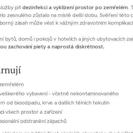
služby při
dezinfekci a vyklízení prostor po zemřelém
. 
o zesnulého zůstalo na místě delší dobu. Svěření této cit
dborný zásah může vést k vážným zdravotním komplikac
ní bytů, domů i pokojů v hotelích a jiných ubytovacích za
tou zachování piety a naprostá diskrétnost.
rnují
zemřelém
veškerého vybavení - včetně nekontaminovaného
rn od bioodpadu, krve a dalších tělních tekutin
ci
všech prostor a zařízení
esionální odstranění zápachů