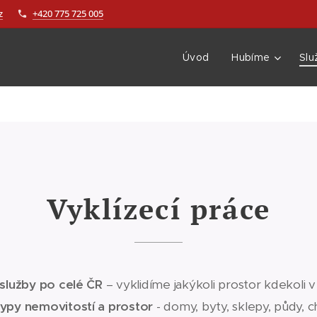
z
+420 775 725 005
Úvod
Hubíme
Slu
Vyklízecí práce
 služby po celé ČR
– vyklidíme jakýkoli prostor kdekoli v
typy nemovitostí a prostor
- domy, byty, sklepy, půdy, 