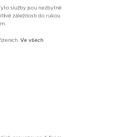
Tyto služby jsou nezbytné
livé záležitosti do rukou
ím.
řízeních.
Ve všech