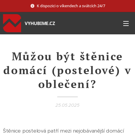
K dispozici o víkendech a svátcích 24/7
VYHUBIME.CZ
Můžou být štěnice
domácí (postelové) v
oblečení?
25.05.2025
Štěnice postelová patří mezi nejobávanější domácí