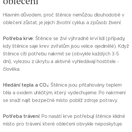
oblečení
Hlavním důvodem, proč štěnice nemůžou dlouhodobě v
oblečení zůstat, je jejich životní cyklus a způsob živení:
Potřeba krve
: Štěnice se živí výhradně krví lidí (případy,
kdy štěnice saje krev zvířatům jsou velice ojedinělé). Když
štěnice cítí potřebu nakrmit se (obvykle každých 3-5
dní), vylezou z úkrytu a aktivně vyhledávají hostitele -
člověka.
Hledání tepla a CO₂
: Štěnice jsou přitahovány teplem
těla a oxidem uhličitým, který vydechujeme. Po nakrmení
se snaží najít bezpečné místo poblíž zdroje potravy.
Potřeba trávení
: Po nasátí krve potřebují štěnice klidné
místo pro trávení, které oblečení obvykle neposkytuje.