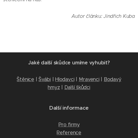
Autor článku: Jindřich Kuba
Jaké další skůdce umíme vyhubit?
Štěnice
|
Švábi
|
Hlodavci
|
Mravenci
|
Bodavý
hmyz
|
Další škůdci
Další informace
Pro firmy
Reference