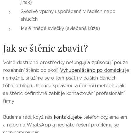
jinak)
Svědivé vpíchy uspořádané v řadách nebo
shlucích
Malé hnědé svlečky (svlečená kůže)
Jak se štěnic zbavit?
Volně dostupné prostředky nefungují a způsobují pouze
rozehnání štěnic do okolí.
Vyhubení štěnic po domácku
je
nemožné, snažíme se o tom psát i v dalších článcích
tohoto blogu. Jedinou správnou a účinnou metodou jak
se štěnic definitivně zabit je kontaktování profesionální
firmy.
Budeme rádi, když nás
kontaktujete
telefonicky, emailem
a nebo na WhatsApp a necháte řešení problému se
štěnicemi na nás.