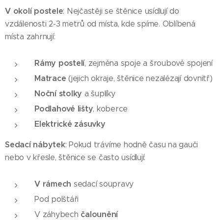
V okolí postele
: Nejčastěji se štěnice usídlují do
vzdálenosti 2-3 metrů od místa, kde spíme. Oblíbená
místa zahrnují:
Rámy postelí
, zejména spoje a šroubové spojení
Matrace
(jejich okraje, štěnice nezalézají dovnitř)
Noční stolky
a šuplíky
Podlahové lišty
, koberce
Elektrické zásuvky
Sedací nábytek
: Pokud trávíme hodně času na gauči
nebo v křesle, štěnice se často usídlují:
V rámech
sedací soupravy
Pod polštáři
čalounění
V záhybech